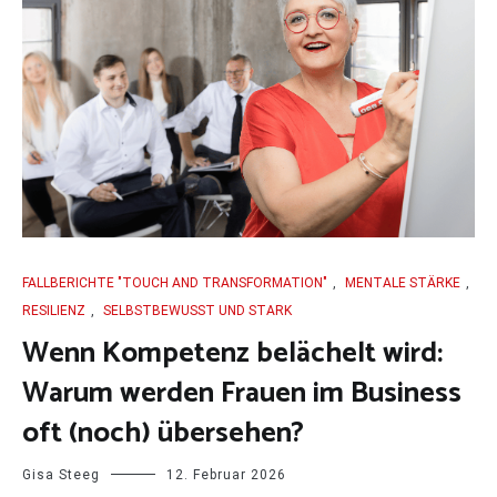
FALLBERICHTE "TOUCH AND TRANSFORMATION"
,
MENTALE STÄRKE
,
RESILIENZ
,
SELBSTBEWUSST UND STARK
Wenn Kompetenz belächelt wird:
Warum werden Frauen im Business
oft (noch) übersehen?
Gisa Steeg
12. Februar 2026