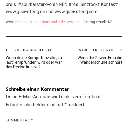
preis. #spürbarstarkvonINNEN #resilienzrockt Kontakt:
www.gisa-steeg.de und www.gisa-steeg.com
Website
https://xn--resilienz-und-strke-vwb.com
Beitrag erstellt
57
Beitragsnavigation
VORHERIGER BEITRAG
NÄCHSTER BEITRAG
Wenn deine Kompetenz als „zu
Wenn die Power-Frau die
laut“ empfunden wird oder war
Wanderschuhe schnürt
das Realsatire live?
Schreibe einen Kommentar
Deine E-Mail-Adresse wird nicht veröffentlicht.
Erforderliche Felder sind mit
*
markiert
KOMMENTAR
*