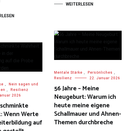
]
WEITERLESEN
RLESEN
Mentale Stärke
,
Persönliches
,
Resilienz
22. Januar 2026
ke
,
Nein sagen und
56 Jahre – Meine
zen
,
Resilienz
Neugeburt: Warum ich
Januar 2026
heute meine eigene
eschminkte
Schallmauer und Ahnen-
t: Wenn Werte
Themen durchbreche
eiterbildung auf