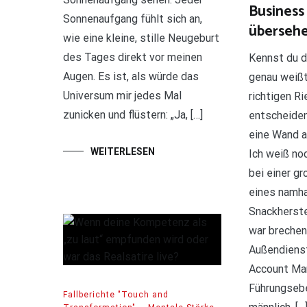
Business 
Sonnenaufgang fühlt sich an,
überseh
wie eine kleine, stille Neugeburt
des Tages direkt vor meinen
Kennst du d
Augen. Es ist, als würde das
genau weißt
Universum mir jedes Mal
richtigen Ri
zunicken und flüstern: „Ja, […]
entscheide
eine Wand a
WEITERLESEN
Ich weiß noc
bei einer g
eines namh
Snackherste
war brechen
Außendienst
Account Ma
Führungseb
Fallberichte "Touch and