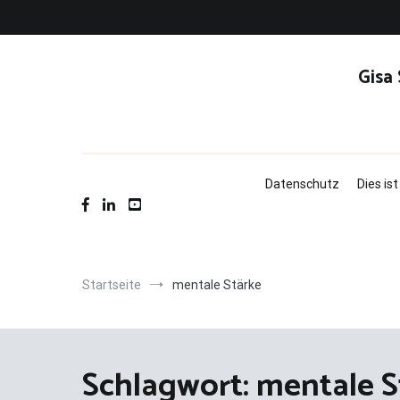
Zum
Inhalt
springen
Gisa
Datenschutz
Dies is
Startseite
mentale Stärke
Schlagwort:
mentale S