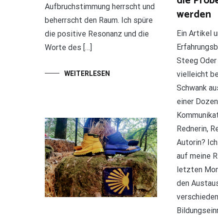
die Probe
Aufbruchstimmung herrscht und
werden
beherrscht den Raum. Ich spüre
Ein Artikel 
die positive Resonanz und die
Erfahrungsb
Worte des […]
Steeg Oder 
WEITERLESEN
vielleicht b
Schwank au
einer Dozen
Kommunikati
Rednerin, R
Autorin? Ic
auf meine R
letzten Mon
den Austau
verschiede
Bildungsein