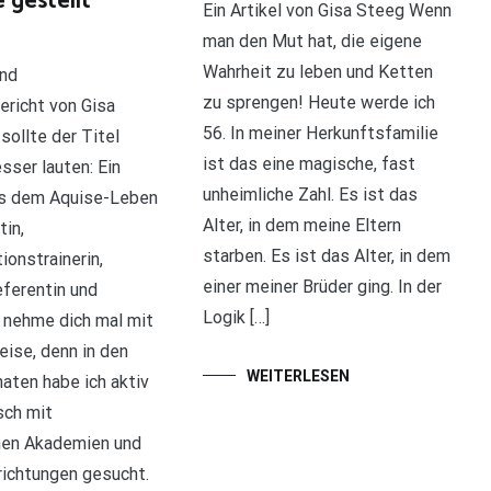
 gestellt
Ein Artikel von Gisa Steeg Wenn
man den Mut hat, die eigene
Wahrheit zu leben und Ketten
und
zu sprengen! Heute werde ich
ericht von Gisa
56. In meiner Herkunftsfamilie
sollte der Titel
ist das eine magische, fast
esser lauten: Ein
unheimliche Zahl. Es ist das
s dem Aquise-Leben
Alter, in dem meine Eltern
tin,
starben. Es ist das Alter, in dem
onstrainerin,
einer meiner Brüder ging. In der
eferentin und
Logik […]
h nehme dich mal mit
eise, denn in den
WEITERLESEN
aten habe ich aktiv
sch mit
nen Akademien und
richtungen gesucht.