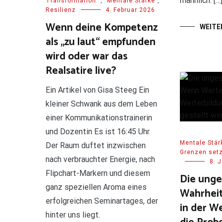
männlich. […
Transformation"
,
Mentale Stärke
,
Resilienz
4. Februar 2026
Wenn deine Kompetenz
WEITE
als „zu laut“ empfunden
wird oder war das
Realsatire live?
Ein Artikel von Gisa Steeg Ein
kleiner Schwank aus dem Leben
einer Kommunikationstrainerin
und Dozentin Es ist 16:45 Uhr.
Mentale Stär
Der Raum duftet inzwischen
Grenzen set
nach verbrauchter Energie, nach
8. 
Flipchart-Markern und diesem
Die ung
ganz speziellen Aroma eines
Wahrhei
erfolgreichen Seminartages, der
in der W
hinter uns liegt.