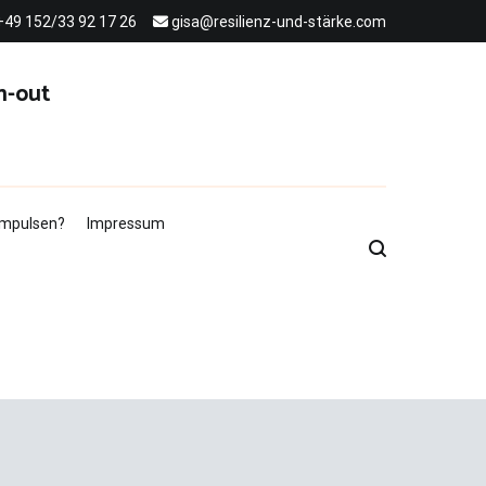
+49 152/33 92 17 26
gisa@resilienz-und-stärke.com
n-out
 Impulsen?
Impressum