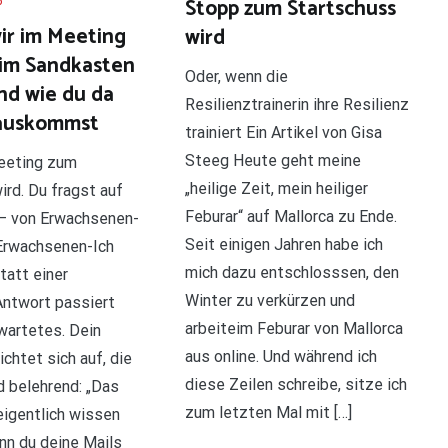
Stopp zum Startschuss
6
r im Meeting
wird
h im Sandkasten
Oder, wenn die
nd wie du da
Resilienztrainerin ihre Resilienz
rauskommst
trainiert Ein Artikel von Gisa
Steeg Heute geht meine
eeting zum
„heilige Zeit, mein heiliger
ird. Du fragst auf
Feburar“ auf Mallorca zu Ende.
– von Erwachsenen-
Seit einigen Jahren habe ich
 Erwachsenen-Ich
mich dazu entschlosssen, den
tatt einer
Winter zu verkürzen und
Antwort passiert
arbeiteim Feburar von Mallorca
artetes. Dein
aus online. Und während ich
chtet sich auf, die
diese Zeilen schreibe, sitze ich
 belehrend: „Das
zum letzten Mal mit […]
eigentlich wissen
n du deine Mails