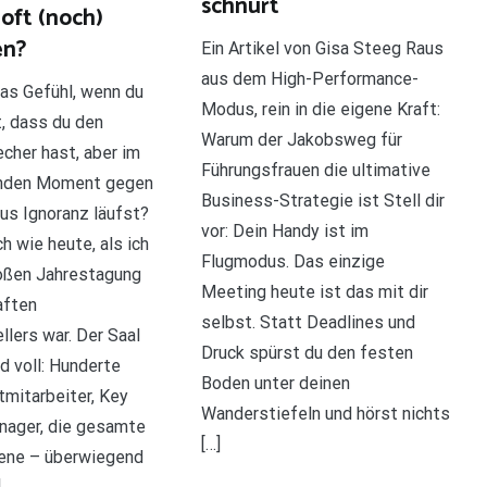
schnürt
oft (noch)
en?
Ein Artikel von Gisa Steeg Raus
aus dem High-Performance-
as Gefühl, wenn du
Modus, rein in die eigene Kraft:
, dass du den
Warum der Jakobsweg für
echer hast, aber im
Führungsfrauen die ultimative
nden Moment gegen
Business-Strategie ist Stell dir
us Ignoranz läufst?
vor: Dein Handy ist im
h wie heute, als ich
Flugmodus. Das einzige
roßen Jahrestagung
Meeting heute ist das mit dir
aften
selbst. Statt Deadlines und
llers war. Der Saal
Druck spürst du den festen
d voll: Hunderte
Boden unter deinen
mitarbeiter, Key
Wanderstiefeln und hörst nichts
nager, die gesamte
[…]
ene – überwiegend