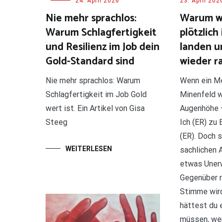
24. April 2026
23. April 202
Nie mehr sprachlos:
Warum wi
Warum Schlagfertigkeit
plötzlic
und Resilienz im Job dein
landen u
Gold-Standard sind
wieder 
Nie mehr sprachlos: Warum
Wenn ein M
Schlagfertigkeit im Job Gold
Minenfeld w
wert ist. Ein Artikel von Gisa
Augenhöhe 
Steeg
Ich (ER) zu
(ER). Doch s
WEITERLESEN
sachlichen 
etwas Unerw
Gegenüber ri
Stimme wird
hättest du 
müssen, wen