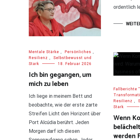
ordentlich 
WEITE
Mentale Stärke
,
Persönliches
,
Resilienz
,
Selbstbewusst und
Stark
18. Februar 2026
Ich bin gegangen, um
mich zu leben
Fallberichte
Transformati
Ich liege in meinem Bett und
Resilienz
,
beobachte, wie der erste zarte
Stark
Streifen Licht den Horizont über
Wenn Ko
Port Alcúdia berührt. Jeden
belächel
Morgen darf ich diesen
werden F
Sonnenaufgang sehen. Jeder