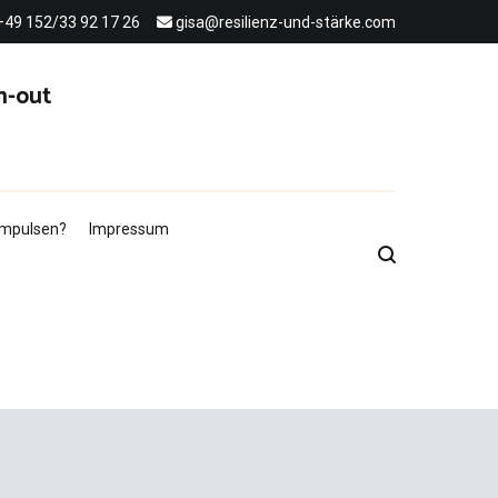
+49 152/33 92 17 26
gisa@resilienz-und-stärke.com
n-out
 Impulsen?
Impressum