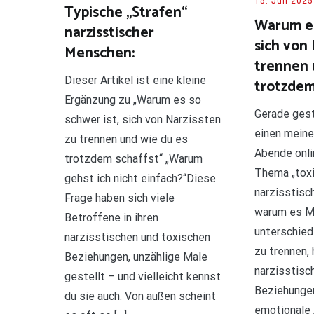
15. Juli 2025
Typische „Strafen“
Warum es
narzisstischer
sich von 
Menschen:
trennen 
Dieser Artikel ist eine kleine
trotzdem
Ergänzung zu „Warum es so
Gerade gest
schwer ist, sich von Narzissten
einen meine
zu trennen und wie du es
Abende onli
trotzdem schaffst“ „Warum
Thema „tox
gehst ich nicht einfach?“Diese
narzisstisc
Frage haben sich viele
warum es M
Betroffene in ihren
unterschiedl
narzisstischen und toxischen
zu trennen, 
Beziehungen, unzählige Male
narzisstisc
gestellt – und vielleicht kennst
Beziehungen
du sie auch. Von außen scheint
emotionale 