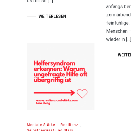
es oft so […]
anfangs ber
zermürbend.
WEITERLESEN
feinfühlige
Menschen –
wieder in […
WEITE
Mentale Stärke
,
Resilienz
,
Selbstbewusst und Stark