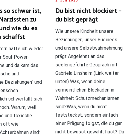
2. Juli 2025
 so schwer ist,
Du bist nicht blockiert –
Narzissten zu
du bist geprägt
und wie du es
Wie unsere Kindheit unsere
 schaffst
Beziehungen, unser Business
und unsere Selbstwahrnehmung
ern hatte ich wieder
prägt Angelehnt an das
r Soul-Power-
seelengeführte Gespräch mit
ne und da kam das
Gabriela Linshalm (Link weiter
ische und
unten) Was, wenn deine
he Beziehungen“ und
vermeintlichen Blockaden in
enschen
Wahrheit Schutzmechanismen
ich schwerfällt sich
sind?Was, wenn du nicht
hoch. Warum, weil
feststeckst, sondern einfach
he und toxische
einer Prägung folgst, die du gar
 oft wie
nicht bewusst gewählt hast? Du
Achterbahnen sind: