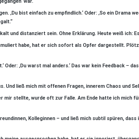
 gegangen‘ war.“
n. ‚Du bist einfach zu empfindlich.‘ Oder: ‚So ein Drama we
galt.“
skalt und distanziert sein. Ohne Erklärung. Heute weiß ich:
liert habe, hat er sich sofort als Opfer dargestellt. Plötz
ht.‘ Oder: ‚Du warst mal anders.‘ Das war kein Feedback – d
us. Und ließ mich mit offenen Fragen, innerem Chaos und Sel
 mir stellte, wurde oft zur Falle. Am Ende hatte ich mich für
Freundinnen, Kolleginnen – und ließ mich subtil spüren, dass
ch meine ausgesprochen habe, hat er sie ignoriert, übergan