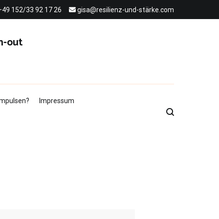
+49 152/33 92 17 26
gisa@resilienz-und-stärke.com
n-out
 Impulsen?
Impressum