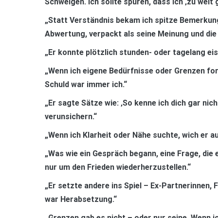
Schweigen. Ich sollte spüren, dass ich ‚zu weit
„Statt Verständnis bekam ich spitze Bemerkunge
Abwertung, verpackt als seine Meinung und die 
„Er konnte plötzlich stunden- oder tagelang ei
„Wenn ich eigene Bedürfnisse oder Grenzen formu
Schuld war immer ich.“
„Er sagte Sätze wie: ‚So kenne ich dich gar nic
verunsichern.“
„Wenn ich Klarheit oder Nähe suchte, wich er a
„Was wie ein Gespräch begann, eine Frage, die er
nur um den Frieden wiederherzustellen.“
„Er setzte andere ins Spiel – Ex-Partnerinnen, 
war Herabsetzung.“
„Grenzen gab es nicht – oder nur seine. Wenn i