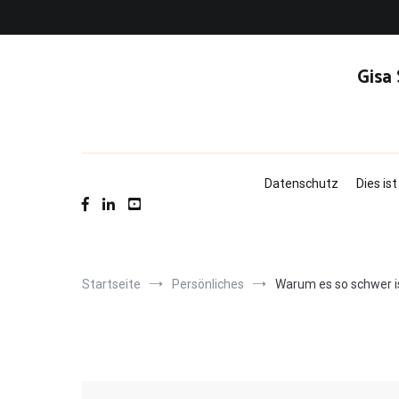
Zum
Inhalt
springen
Gisa
Datenschutz
Dies is
Startseite
Persönliches
Warum es so schwer is