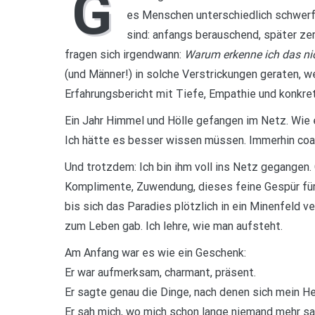
G
es Menschen unterschiedlich schwerfä
sind: anfangs berauschend, später ze
fragen sich irgendwann:
Warum erkenne ich das nic
(und Männer!) in solche Verstrickungen geraten, 
Erfahrungsbericht mit Tiefe, Empathie und konkre
Ein Jahr Himmel und Hölle gefangen im Netz. Wie 
Ich hätte es besser wissen müssen. Immerhin coac
Und trotzdem: Ich bin ihm voll ins Netz gegangen.
Komplimente, Zuwendung, dieses feine Gespür für 
bis sich das Paradies plötzlich in ein Minenfeld 
zum Leben gab. Ich lehre, wie man aufsteht.
Am Anfang war es wie ein Geschenk:
Er war aufmerksam, charmant, präsent.
Er sagte genau die Dinge, nach denen sich mein H
Er sah mich, wo mich schon lange niemand mehr s