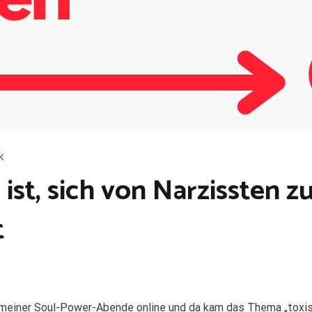
K
st, sich von Narzissten z
t
n meiner Soul-Power-Abende online und da kam das Thema „toxi