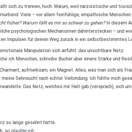
llt sich zu trennen, hoch. Warum, weil narzisstische und toxi
rmürbend. Viele – vor allem feinfühlige, empathische Menschen
ht früher? Warum fällt es mir so schwer zu gehen?
In diesem Ar
welche psychologischen Mechanismen dahinterstecken – und wie 
ten Impulsen für deinen Weg zurück in ein selbstbestimmtes L
emotionale Manipulation sich anfühlt: das unsichtbare Netz
he ich Menschen, schreibe Bücher über innere Stärke und Resil
 Charmant, aufmerksam, ein Magnet. Alles, was man sich als Frau
meine Sehnsucht nach echter Verbindung. Ich fühlte mich gese
verwandelte. Das Netz, welches mir Halt gab (versprach), sich 
erz so lange gesehnt hatte.
ah,
so glaubte ich
.