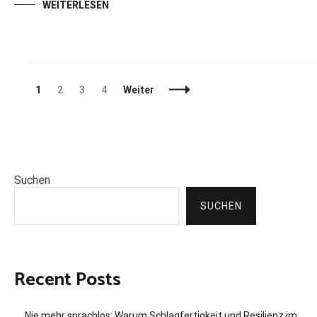
WEITERLESEN
Beitragsnavigation
Seite
Seite
Seite
Seite
1
2
3
4
Weiter
Suchen
SUCHEN
Recent Posts
Nie mehr sprachlos: Warum Schlagfertigkeit und Resilienz im