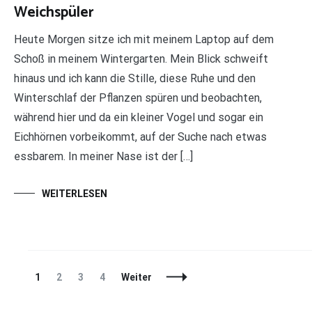
Weichspüler
Heute Morgen sitze ich mit meinem Laptop auf dem
Schoß in meinem Wintergarten. Mein Blick schweift
hinaus und ich kann die Stille, diese Ruhe und den
Winterschlaf der Pflanzen spüren und beobachten,
während hier und da ein kleiner Vogel und sogar ein
Eichhörnen vorbeikommt, auf der Suche nach etwas
essbarem. In meiner Nase ist der […]
WEITERLESEN
Beitragsnavigation
Seite
Seite
Seite
Seite
1
2
3
4
Weiter