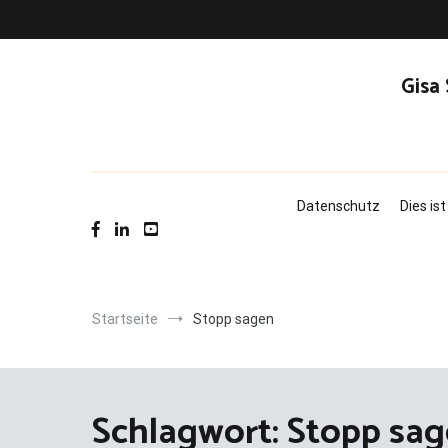
Zum
Inhalt
springen
Gisa
Datenschutz
Dies is
Startseite
Stopp sagen
Schlagwort:
Stopp sa