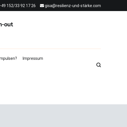
+49 152/33 92 17 26
gisa@resilienz-und-stärke.com
n-out
 Impulsen?
Impressum