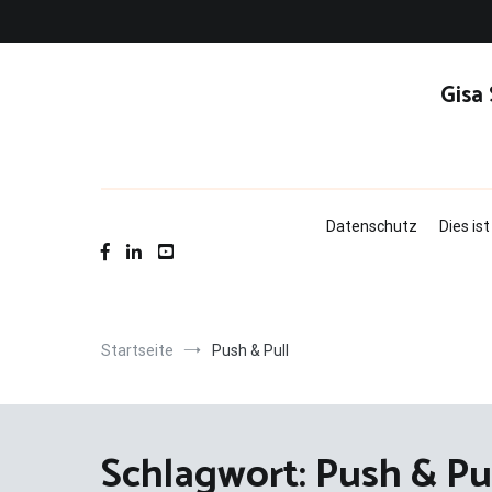
Zum
Inhalt
springen
Gisa
Datenschutz
Dies is
Startseite
Push & Pull
Schlagwort:
Push & Pu