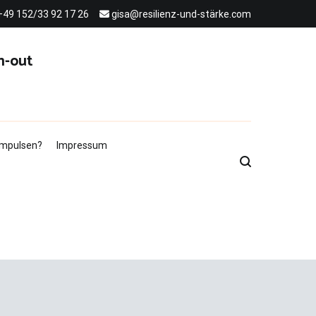
+49 152/33 92 17 26
gisa@resilienz-und-stärke.com
n-out
 Impulsen?
Impressum