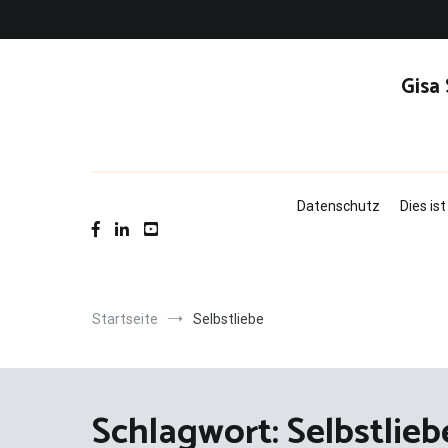
Zum
Inhalt
springen
Gisa
Datenschutz
Dies is
Startseite
Selbstliebe
Schlagwort:
Selbstlieb