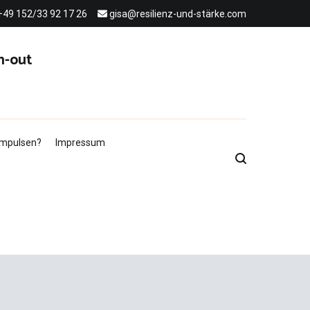
+49 152/33 92 17 26
gisa@resilienz-und-stärke.com
n-out
 Impulsen?
Impressum