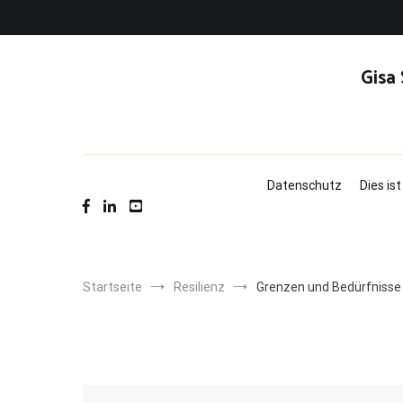
Zum
Inhalt
springen
Gisa
Datenschutz
Dies is
Startseite
Resilienz
Grenzen und Bedürfnisse 