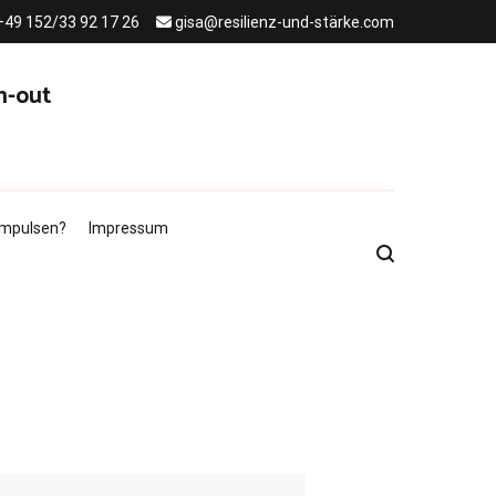
+49 152/33 92 17 26
gisa@resilienz-und-stärke.com
n-out
 Impulsen?
Impressum