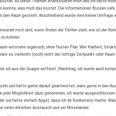
ollten. All diese Themen interessieren mich und ich hatte mich 
en konnte, was mich das kostet. Die Informationen flossen sehr,
n den Raum gestellt. Anschließend wurde eine kleine Umfrage ein
wartet mich dort, wann finden die Treffen statt, wie ist der Ra
 zu können.
Raum entstehe organisch, ohne festen Plan. Wer Klarheit, Strukt
n wäre es vielleicht (noch) nicht der richtige Zeitpunkt oder Rau
rde ich aus der Gruppe entfernt. (Nachtrag, ich wurde auch komp
nzeln und hätte gerne darauf geantwortet, wäre gerne in den Au
de jede Möglichkeit dazu genommen, ich wurde ausgeschlossen. D
der sie hatte einfach Angst, dass ich ihr Konkurrenz mache. War
ür einen ehrlichen Austausch und ein Miteinander.