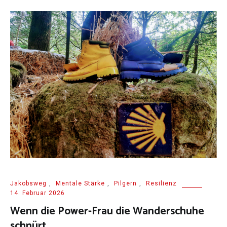
Jakobsweg
,
Mentale Stärke
,
Pilgern
,
Resilienz
14. Februar 2026
Wenn die Power-Frau die Wanderschuhe
schnürt