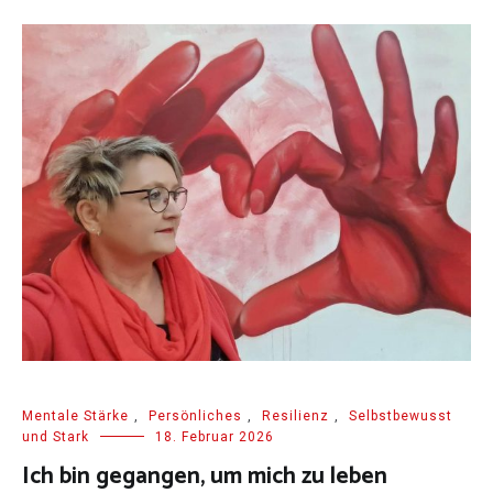
Mentale Stärke
,
Persönliches
,
Resilienz
,
Selbstbewusst
und Stark
18. Februar 2026
Ich bin gegangen, um mich zu leben