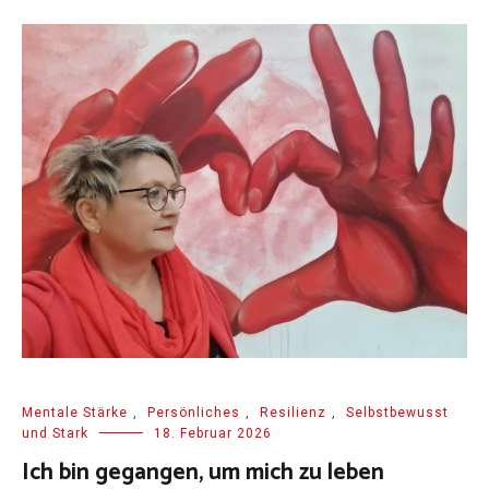
Mentale Stärke
,
Persönliches
,
Resilienz
,
Selbstbewusst
und Stark
18. Februar 2026
Ich bin gegangen, um mich zu leben