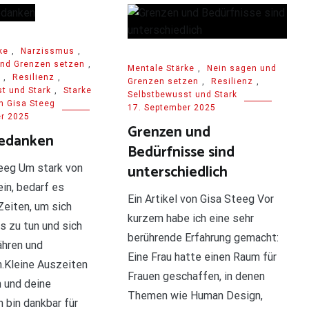
ke
,
Narzissmus
,
und Grenzen setzen
,
Mentale Stärke
,
Nein sagen und
,
Resilienz
,
Grenzen setzen
,
Resilienz
,
t und Stark
,
Starke
Selbstbewusst und Stark
n Gisa Steeg
17. September 2025
r 2025
Grenzen und
Gedanken
Bedürfnisse sind
unterschiedlich
eeg Um stark von
in, bedarf es
Ein Artikel von Gisa Steeg Vor
eiten, um sich
kurzem habe ich eine sehr
s zu tun und sich
berührende Erfahrung gemacht:
ähren und
Eine Frau hatte einen Raum für
.Kleine Auszeiten
Frauen geschaffen, in denen
h und deine
Themen wie Human Design,
h bin dankbar für