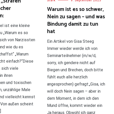
 „Strafen“
Stark
9. September 2025
scher
Warum ist es so schwer,
n:
Nein zu sagen – und was
Bindung damit zu tun
el ist eine kleine
hat
zu „Warum es so
 sich von Narzissten
Ein Artikel von Gisa Steeg
und wie du es
Immer wieder werde ich von
chaffst“ „Warum
Seminarteilnehmer (m/w/d,
icht einfach?“Diese
sorry, ich gendere nicht auf
 sich viele
Biegen und Brechen, doch bitte
n ihren
fühlt euch alle herzlich
hen und toxischen
angesprochen) gefragt:„Gisa, ich
, unzählige Male
will doch Nein sagen – aber in
nd vielleicht kennst
dem Moment, in dem ich den
. Von außen scheint
Mund öffne, kommt wieder ein
]
Ja heraus. Obwohl ich ganz