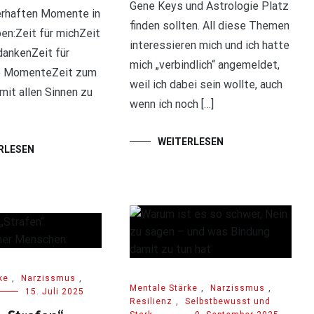
Gene Keys und Astrologie Platz
erhaften Momente in
finden sollten. All diese Themen
n:Zeit für michZeit
interessieren mich und ich hatte
dankenZeit für
mich „verbindlich“ angemeldet,
e MomenteZeit zum
weil ich dabei sein wollte, auch
mit allen Sinnen zu
wenn ich noch […]
WEITERLESEN
RLESEN
ke
,
Narzissmus
,
Mentale Stärke
,
Narzissmus
,
15. Juli 2025
Resilienz
,
Selbstbewusst und