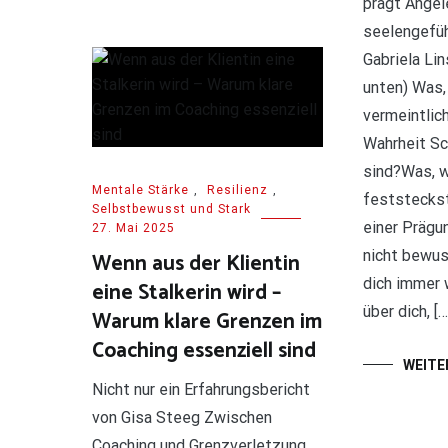
prägt Angel
seelengefüh
Gabriela Lin
unten) Was,
vermeintlic
Wahrheit S
sind?Was, w
Mentale Stärke
,
Resilienz
,
feststeckst
Selbstbewusst und Stark
einer Prägun
27. Mai 2025
nicht bewus
Wenn aus der Klientin
dich immer 
eine Stalkerin wird –
über dich, […
Warum klare Grenzen im
Coaching essenziell sind
WEITE
Nicht nur ein Erfahrungsbericht
von Gisa Steeg Zwischen
Coaching und Grenzverletzung