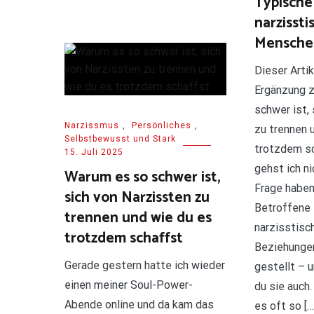
Typische
narzissti
Mensche
Dieser Artik
Ergänzung 
schwer ist,
Narzissmus
,
Persönliches
,
zu trennen 
Selbstbewusst und Stark
trotzdem s
15. Juli 2025
gehst ich n
Warum es so schwer ist,
Frage haben
sich von Narzissten zu
Betroffene i
trennen und wie du es
narzisstisc
trotzdem schaffst
Beziehungen
Gerade gestern hatte ich wieder
gestellt – u
einen meiner Soul-Power-
du sie auch
Abende online und da kam das
es oft so […