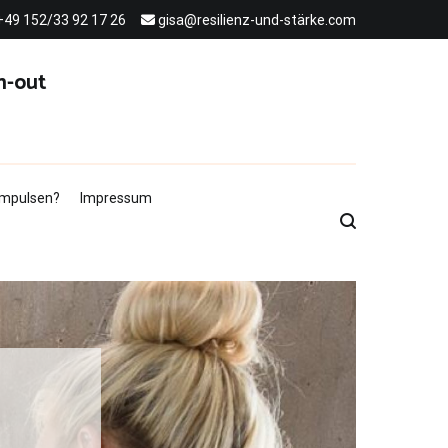
+49 152/33 92 17 26
gisa@resilienz-und-stärke.com
n-out
 Impulsen?
Impressum