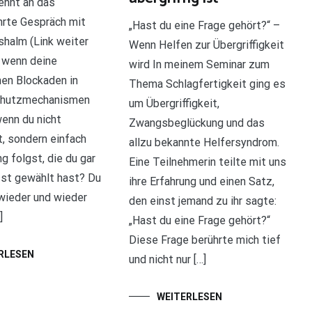
ehnt an das
rte Gespräch mit
„Hast du eine Frage gehört?“ –
shalm (Link weiter
Wenn Helfen zur Übergriffigkeit
 wenn deine
wird In meinem Seminar zum
hen Blockaden in
Thema Schlagfertigkeit ging es
chutzmechanismen
um Übergriffigkeit,
enn du nicht
Zwangsbeglückung und das
, sondern einfach
allzu bekannte Helfersyndrom.
g folgst, die du gar
Eine Teilnehmerin teilte mit uns
st gewählt hast? Du
ihre Erfahrung und einen Satz,
wieder und wieder
den einst jemand zu ihr sagte:
]
„Hast du eine Frage gehört?“
Diese Frage berührte mich tief
RLESEN
und nicht nur […]
WEITERLESEN