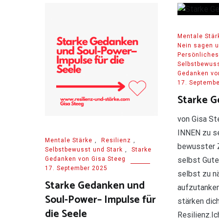
Mentale Stär
Nein sagen 
Persönliches
Selbstbewuss
Gedanken vo
17. Septembe
Starke 
von Gisa St
INNEN zu se
Mentale Stärke
,
Resilienz
,
bewusster Z
Selbstbewusst und Stark
,
Starke
Gedanken von Gisa Steeg
selbst Gute
17. September 2025
selbst zu n
Starke Gedanken und
aufzutanken
Soul-Power– Impulse für
stärken dic
die Seele
Resilienz.Ic