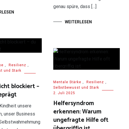
genau spüre, dass […]
RLESEN
WEITERLESEN
ke
,
Resilienz
,
t und Stark
Mentale Stärke
,
Resilienz
,
icht blockiert –
Selbstbewusst und Stark
geprägt
2. Juli 2025
Helfersyndrom
Kindheit unsere
erkennen: Warum
, unser Business
ungefragte Hilfe oft
 Selbstwahrnehmung
übergriffig ist