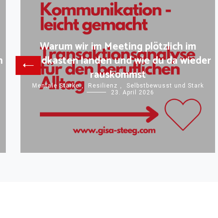
Warum wir im Meeting plötzlich im
n
Sandkasten landen und wie du da wieder
rauskommst
Mentale Stärke
,
Resilienz
,
Selbstbewusst und Stark
23. April 2026