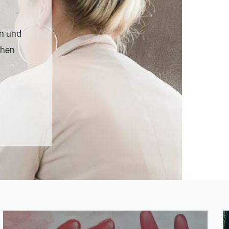
n und
chen