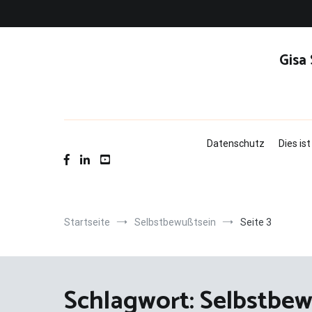
Zum
Inhalt
springen
Gisa
Datenschutz
Dies is
Startseite
Selbstbewußtsein
Seite 3
Schlagwort:
Selbstbew