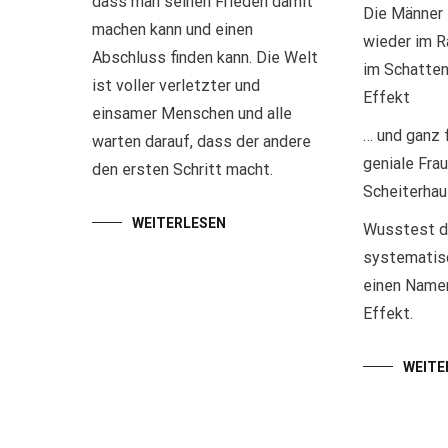
dass man seinen Frieden damit
Die Männer
machen kann und einen
wieder im R
Abschluss finden kann. Die Welt
im Schatten
ist voller verletzter und
Effekt
einsamer Menschen und alle
… und ganz 
warten darauf, dass der andere
geniale Fra
den ersten Schritt macht.
Scheiterhau
WEITERLESEN
Wusstest d
systematisc
einen Namen
Effekt.
WEITE