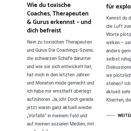
Wie du toxische
für expl
Coaches, Therapeuten
Kennst du d
& Gurus erkennst – und
die Luft zu
dich befreist
Worte plötz
Nein zu toxischen Therapeuten
wirken – se
und Gurus Die Coachings-Szene,
anders geme
die schwarzen Schafe darunter
selbst ruhi
und wie sie sich entwickelt hat,
Diskussione
hat mich in den letzten Jahren
wir plötzli
und Monaten müde gemacht und
stehen? Ich
ich habe mir ernsthaft überlegt
aktuell sehr
aufzuhören. Ja, ich! Doch gerade
Klienten, d
jetzt waren ganz aktuell wieder
„Vorfälle“ in meinem Feld und
WEITE
auf meinen sozialen Medien, mit