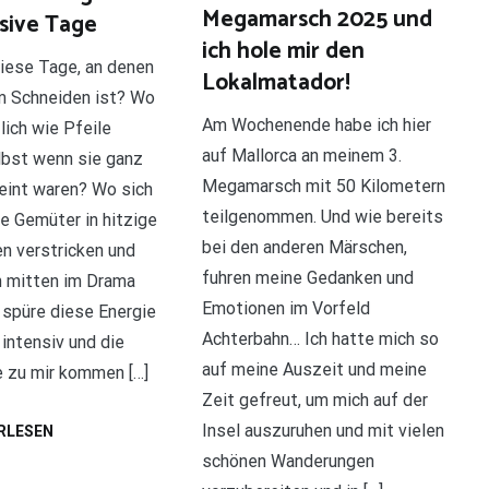
Megamarsch 2025 und
osive Tage
ich hole mir den
iese Tage, an denen
Lokalmatador!
m Schneiden ist? Wo
Am Wochenende habe ich hier
lich wie Pfeile
auf Mallorca an meinem 3.
lbst wenn sie ganz
Megamarsch mit 50 Kilometern
int waren? Wo sich
teilgenommen. Und wie bereits
ge Gemüter in hitzige
bei den anderen Märschen,
n verstricken und
fuhren meine Gedanken und
ch mitten im Drama
Emotionen im Vorfeld
 spüre diese Energie
Achterbahn… Ich hatte mich so
 intensiv und die
auf meine Auszeit und meine
ie zu mir kommen […]
Zeit gefreut, um mich auf der
Insel auszuruhen und mit vielen
RLESEN
schönen Wanderungen