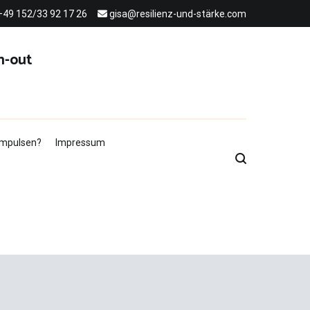
+49 152/33 92 17 26
gisa@resilienz-und-stärke.com
n-out
 Impulsen?
Impressum