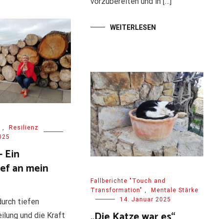
vorzubereiten und in […]
WEITERLESEN
,
Resilienz
025
– Ein
ief an mein
Fallberichte "Touch and
Transformation"
,
Mentale Stärke
14. Januar 2025
durch tiefen
„Die Katze war es“
ilung und die Kraft