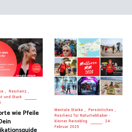
ke
,
Resilienz
,
t und Stark
5
Mentale Stärke
,
Persönliches
,
te wie Pfeile
Resilienz für Naturliebhaber -
Dein
kleiner Reiseblog
24.
Februar 2025
kationsguide