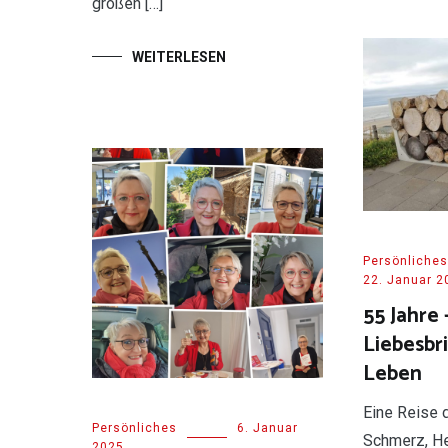
großen […]
WEITERLESEN
Persönliches
22. Januar 2
55 Jahre 
Liebesbr
Leben
Eine Reise 
Persönliches
6. Januar
Schmerz, He
2025