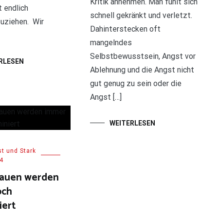
Kritik annehmen. Man fühlt sich
t endlich
schnell gekränkt und verletzt.
ziehen. Wir
Dahinterstecken oft
mangelndes
Selbstbewusstsein, Angst vor
RLESEN
Ablehnung und die Angst nicht
gut genug zu sein oder die
Angst […]
WEITERLESEN
t und Stark
4
rauen werden
och
iert