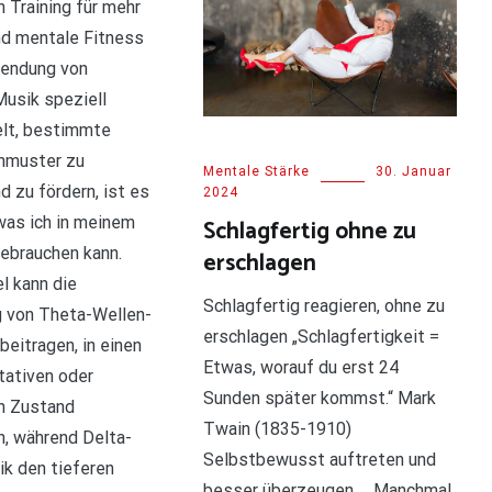
 Training für mehr
nd mentale Fitness
wendung von
usik speziell
elt, bestimmte
nmuster zu
Mentale Stärke
30. Januar
d zu fördern, ist es
2024
was ich in meinem
Schlagfertig ohne zu
ebrauchen kann.
erschlagen
l kann die
Schlagfertig reagieren, ohne zu
 von Theta-Wellen-
erschlagen „Schlagfertigkeit =
beitragen, in einen
Etwas, worauf du erst 24
tativen oder
Sunden später kommst.“ Mark
n Zustand
Twain (1835-1910)
, während Delta-
Selbstbewusst auftreten und
k den tieferen
besser überzeugen … Manchmal