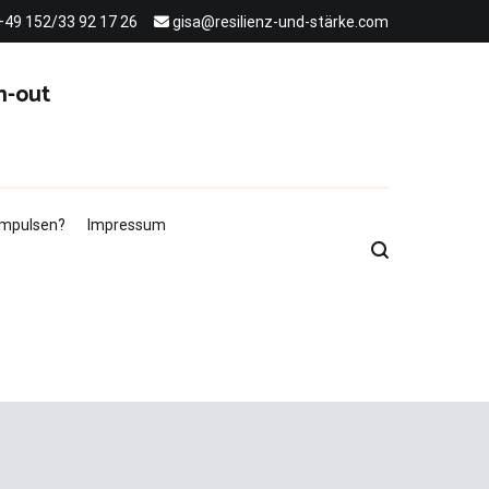
+49 152/33 92 17 26
gisa@resilienz-und-stärke.com
n-out
 Impulsen?
Impressum