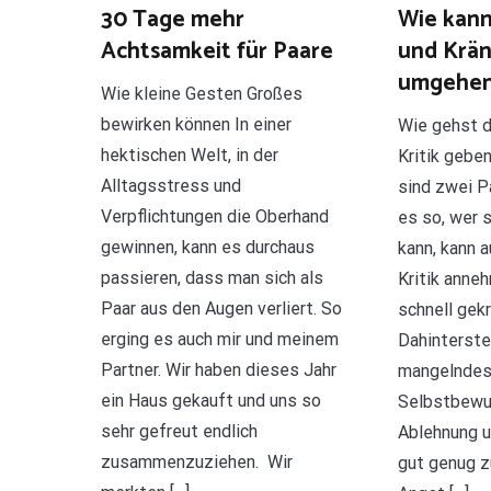
30 Tage mehr
Wie kanns
Achtsamkeit für Paare
und Krä
umgehen
Wie kleine Gesten Großes
bewirken können In einer
Wie gehst d
hektischen Welt, in der
Kritik gebe
Alltagsstress und
sind zwei P
Verpflichtungen die Oberhand
es so, wer 
gewinnen, kann es durchaus
kann, kann 
passieren, dass man sich als
Kritik anne
Paar aus den Augen verliert. So
schnell gekr
erging es auch mir und meinem
Dahinterste
Partner. Wir haben dieses Jahr
mangelnde
ein Haus gekauft und uns so
Selbstbewus
sehr gefreut endlich
Ablehnung u
zusammenzuziehen. Wir
gut genug z