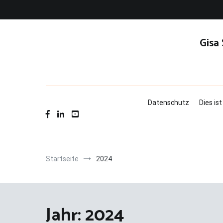
Zum
Inhalt
springen
Gisa
Datenschutz
Dies is
Startseite
2024
Jahr:
2024