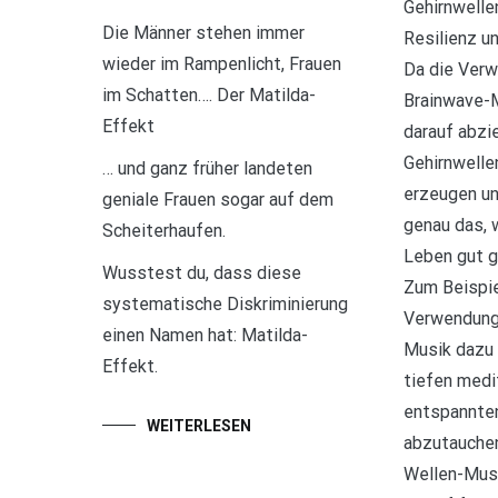
Gehirnwellen
Die Männer stehen immer
Resilienz u
wieder im Rampenlicht, Frauen
Da die Ver
im Schatten…. Der Matilda-
Brainwave-M
Effekt
darauf abzi
Gehirnwelle
… und ganz früher landeten
erzeugen un
geniale Frauen sogar auf dem
genau das, 
Scheiterhaufen.
Leben gut g
Wusstest du, dass diese
Zum Beispie
systematische Diskriminierung
Verwendung
einen Namen hat: Matilda-
Musik dazu 
Effekt.
tiefen medi
entspannte
WEITERLESEN
abzutauchen
Wellen-Musi