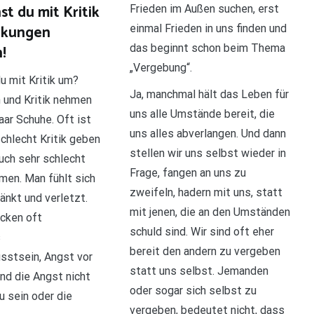
t du mit Kritik
Frieden im Außen suchen, erst
nkungen
einmal Frieden in uns finden und
!
das beginnt schon beim Thema
„Vergebung“.
u mit Kritik um?
Ja, manchmal hält das Leben für
n und Kritik nehmen
uns alle Umstände bereit, die
aar Schuhe. Oft ist
uns alles abverlangen. Und dann
schlecht Kritik geben
stellen wir uns selbst wieder in
auch sehr schlecht
Frage, fangen an uns zu
hmen. Man fühlt sich
zweifeln, hadern mit uns, statt
änkt und verletzt.
mit jenen, die an den Umständen
cken oft
schuld sind. Wir sind oft eher
s
bereit den andern zu vergeben
stsein, Angst vor
statt uns selbst. Jemanden
nd die Angst nicht
oder sogar sich selbst zu
u sein oder die
vergeben, bedeutet nicht, dass